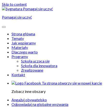
Skip to content
Pomagaj się uczyć
Strona główna
Tematy
Jak wspieramy
Materiały
Dlaczego warto
Programy
Szkoła ucząca się
Szkoła dla innowatora
Zrealizowane
Kontakt
Ta strona otworzy się w nowej karcie
Zobacz inne obszary
Angażuj obywatelsko
Odpowiadaj na globalne wyzwania