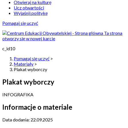
Otwieraj na kulturę
Ucz otwartości
Wyjaśnij politykę
Pomagaj się uczyć
Ta strona
otworzy się w nowej karcie
c_id10
Pomagaj się uczyć
>
Materiały
>
Plakat wyborczy
Plakat wyborczy
INFOGRAFIKA
Informacje o materiale
Data dodania:
22.09.2025