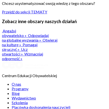
Chcesz usystematyzować swoją wiedzę z tego obszaru?
Przejdź do sekcji TEMATY
Zobacz inne obszary naszych działań
Angażuj
obywatelsko
»
Odpowiadaj
na globalne wyzwania
»
Otwieraj
na kulturę
»
Pomagaj
się uczyć
»
Ucz
otwartości
»
Wzmacniaj
odporność
»
Centrum Edukacji Obywatelskiej
O nas
Programy
Blog
Wydawnictwo
Szkolenia
Placówka doskonalenia nauczycieli