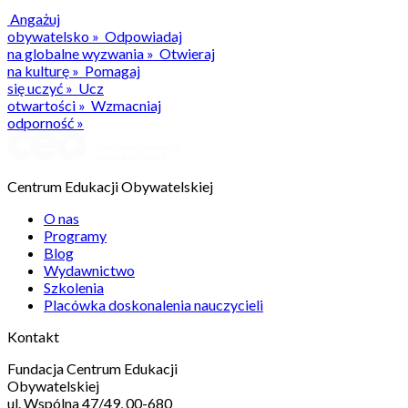
Angażuj
obywatelsko
»
Odpowiadaj
na globalne wyzwania
»
Otwieraj
na kulturę
»
Pomagaj
się uczyć
»
Ucz
otwartości
»
Wzmacniaj
odporność
»
Centrum Edukacji Obywatelskiej
O nas
Programy
Blog
Wydawnictwo
Szkolenia
Placówka doskonalenia nauczycieli
Kontakt
Fundacja Centrum Edukacji
Obywatelskiej
ul. Wspólna 47/49, 00-680