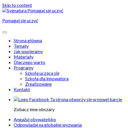
Skip to content
Pomagaj się uczyć
Strona główna
Tematy
Jak wspieramy
Materiały
Dlaczego warto
Programy
Szkoła ucząca się
Szkoła dla innowatora
Zrealizowane
Kontakt
Ta strona otworzy się w nowej karcie
Zobacz inne obszary
Angażuj obywatelsko
Odpowiadaj na globalne wyzwania