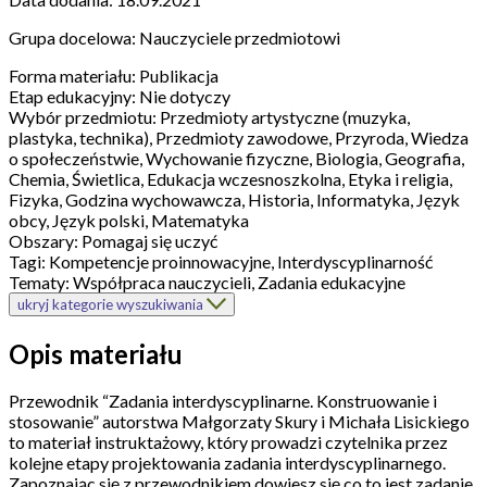
Grupa docelowa:
Nauczyciele przedmiotowi
Forma materiału:
Publikacja
Etap edukacyjny:
Nie dotyczy
Wybór przedmiotu:
Przedmioty artystyczne (muzyka,
plastyka, technika), Przedmioty zawodowe, Przyroda, Wiedza
o społeczeństwie, Wychowanie fizyczne, Biologia, Geografia,
Chemia, Świetlica, Edukacja wczesnoszkolna, Etyka i religia,
Fizyka, Godzina wychowawcza, Historia, Informatyka, Język
obcy, Język polski, Matematyka
Obszary:
Pomagaj się uczyć
Tagi:
Kompetencje proinnowacyjne, Interdyscyplinarność
Tematy:
Współpraca nauczycieli, Zadania edukacyjne
ukryj kategorie wyszukiwania
Opis materiału
Przewodnik “Zadania interdyscyplinarne. Konstruowanie i
stosowanie” autorstwa Małgorzaty Skury i Michała Lisickiego
to materiał instruktażowy, który prowadzi czytelnika przez
kolejne etapy projektowania zadania interdyscyplinarnego.
Zapoznając się z przewodnikiem dowiesz się co to jest zadanie,