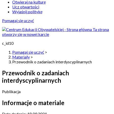
Otwieraj na kulturę
Ucz otwartości
Wyjaśnij politykę
Pomagaj się uczyć
Ta strona
otworzy się w nowej karcie
c_id10
Pomagaj się uczyć
>
Materiały
>
Przewodnik o zadaniach interdyscyplinarnych
Przewodnik o zadaniach
interdyscyplinarnych
Publikacja
Informacje o materiale
Data dodania:
18.09.2021